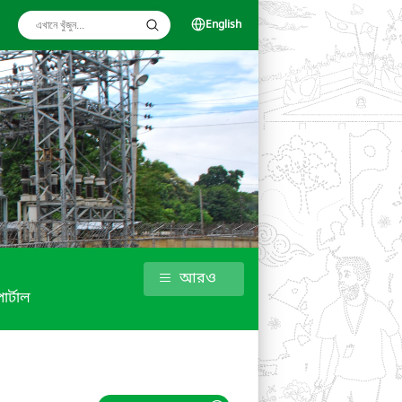
English
আরও
োর্টাল