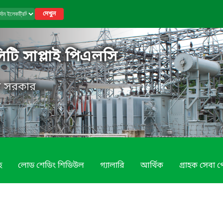
দেখুন
সিটি সাপ্লাই পিএলসি
েশ সরকার
হ
লোড শেডিং শিডিউল
গ্যালারি
আর্থিক
গ্রাহক সেবা প